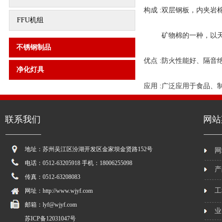
构成 :双层钢板，内夹
FFU机组
矿物棉的一种，以天然
不锈钢制品
优点 :防火性能好、隔音
净化灯具
应用 :广泛应用于食品
联系我们
网站
地址：苏州吴江区汾湖开发区金家坝金贤路152号
网
电话：0512-63205918 手机：18006255098
产
传真：0512-63208083
工
网址：http://www.wjyf.com
邮箱：lyf@wjyf.com
业
苏ICP备12031047号