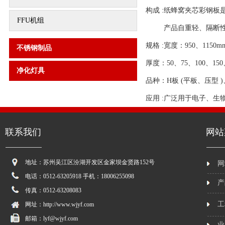
构成 :纸蜂窝夹芯彩钢
FFU机组
产品自重轻、隔断性能
规格 :宽度：950、1150m
不锈钢制品
厚度：50、75、100、150
净化灯具
品种：H板 (平板、压型 
应用 :广泛用于电子、
联系我们
网站
地址：苏州吴江区汾湖开发区金家坝金贤路152号
网
电话：0512-63205918 手机：18006255098
产
传真：0512-63208083
工
网址：http://www.wjyf.com
邮箱：lyf@wjyf.com
业