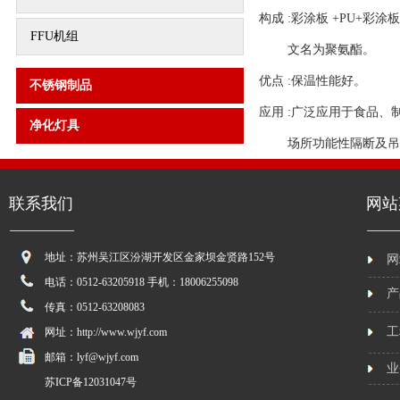
构成 :彩涂板 +PU+彩涂板
FFU机组
文名为聚氨酯。
优点 :保温性能好。
不锈钢制品
应用 :广泛应用于食品
净化灯具
场所功能性隔断及吊顶
联系我们
网站
地址：苏州吴江区汾湖开发区金家坝金贤路152号
网
电话：0512-63205918 手机：18006255098
产
传真：0512-63208083
工
网址：http://www.wjyf.com
邮箱：lyf@wjyf.com
业
苏ICP备12031047号